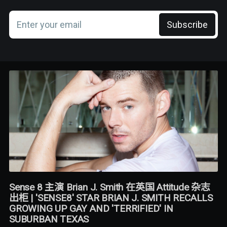
Enter your email
Subscribe
Sense 8 主演 Brian J. Smith 在英国 Attitude 杂志
出柜 | 'SENSE8' STAR BRIAN J. SMITH RECALLS
GROWING UP GAY AND 'TERRIFIED' IN
SUBURBAN TEXAS