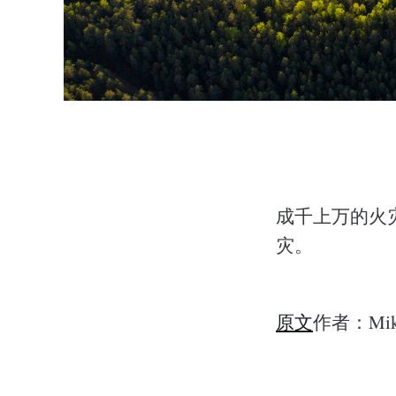
成千上万的火
灾。
原文
作者：Mike H