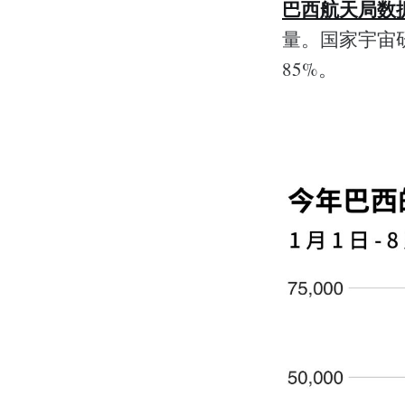
巴西航天局数
量。国家宇宙研
85%。