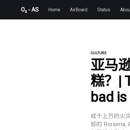
O₂ - AS
Home
AirBoard
Status
Abou
CULTURE
亚马
糕？| Th
bad is 
成千上万的火
部的 Roraima, 