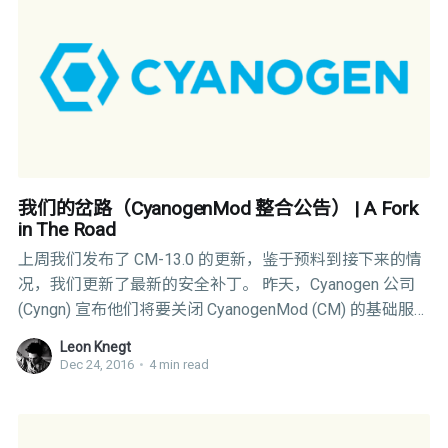
instance 贡献代码！请原谅目前我们网站的简陋，在我们
前行的路途中我们将继续完善这些东西。 有趣的部分来了
—— 创建序列、发布过程和其他的一些详情： 我们所支持
的设备正在增长，但是我们将支持能够运行 Marshmallow
和 Nougat 的设备。 - 我们将会在另一个单独的文章里发布
所支持的 80+ 设备。 我们的发布周期默认将为“周”
我们的岔路（CyanogenMod 整合公告） | A Fork
in The Road
上周我们发布了 CM-13.0 的更新，鉴于预料到接下来的情
况，我们更新了最新的安全补丁。 昨天，Cyanogen 公司
(Cyngn) 宣布他们将要关闭 CyanogenMod (CM) 的基础服
务。公众从 Kondik（cyanogen 联合创始人） 的离开就不
Leon Knegt
难看出这件事也算是意料之中。他是 Cyngn 团队中仅存的
Dec 24, 2016
•
4 min read
具有感染力的领导人。 鉴于服务设备的关闭，我们 CM 社
区中的这些人也失去了未来 CM 的方向 – 而 CM 商标将会
转让给第三方实体，尽管这是 Kondik 曾怀揣着梦想担着风