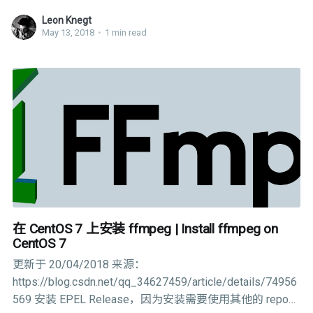
名另作安排。 同时，受到“通用数据保护条例”的影响，我
Leon Knegt
们将在近期对 AirScript 关联服务的使用协议以及隐私条款
May 13, 2018
•
1 min read
进行变更，具体说明将在之后发布。 We are going to
change our domain, www.airscr.com, to o2.airscr.com (oh-
too) recently. In the meantime, if you visit the old domain,
在 CentOS 7 上安装 ffmpeg | Install ffmpeg on
CentOS 7
更新于 20/04/2018 来源：
https://blog.csdn.net/qq_34627459/article/details/74956
569 安装 EPEL Release，因为安装需要使用其他的 repo