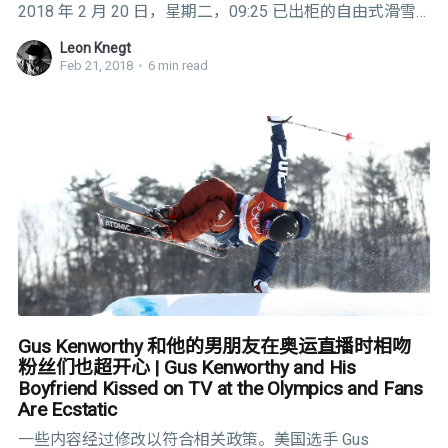
2018 年 2 月 20 日，星期二，09:25 已出柜的自由式滑雪
运动员 Gus Kenworthy 在电视直播里与男友 Matt Wilkas 相
Leon Knegt
吻，虽然只有短短几秒钟，可完全是个历史性的行为。自
Feb 21, 2018
•
6 min read
从 Michael Sam 在美国国家橄榄球联盟选拔期间与他男友
的快速轻吻之后，再也没有如同这个吻这么特殊的事情
了。但也正是这么小的一件事造成了如此巨大的影响。 对
Kenworthy 而言，这个轻吻可能就仅此而已，但美国在这
段政府逐渐剥夺了 LGBTQ 群体的立法保护的权益期间，正
是这些看似微不足道的行为在国际舞台上引发了文化的转
变，无论是他对他男友的爱还是他朋友 Adam Rippon 在滑
冰场上灿烂娇柔的姿态。 美国队在 2015 年有了第一位出
柜的同性恋运动员，无论是 Kenworthy
Gus Kenworthy 和他的男朋友在奥运直播时相吻
粉丝们也超开心 | Gus Kenworthy and His
Boyfriend Kissed on TV at the Olympics and Fans
Are Ecstatic
一些内容经过修改以符合相关政策。美国选手 Gus