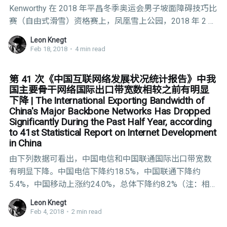
Kenworthy 在 2018 年平昌冬季奥运会男子坡面障碍技巧比
赛（自由式滑雪）资格赛上，凤凰雪上公园，2018 年 2 月
18 日，韩国平昌，Cameron Spencer/Getty Images 原文作
Leon Knegt
者：KATIE REILLY（时代周刊）由 AirScript 翻译 更新于美
Feb 18, 2018
•
4 min read
国东部时间 2018 年 2 月 17 日晚上 11:05 | 初稿发布于
2018 年 2 月 18 日 在 Gus Kenworthy 周日第一场坡面障碍
第 41 次《中国互联网络发展状况统计报告》中我
技巧比赛（自由式滑雪）前，
国主要骨干网络国际出口带宽数相较之前有明显
下降 | The International Exporting Bandwidth of
China's Major Backbone Networks Has Dropped
Significantly During the Past Half Year, according
to 41st Statistical Report on Internet Development
in China
由下列数据可看出，中国电信和中国联通国际出口带宽数
有明显下降。中国电信下降约18.5%，中国联通下降约
5.4%，中国移动上涨约24.0%，总体下降约8.2%（注：相较
第40次统计报告比较）。 第41次（2018/01/31发布）
Leon Knegt
《中国互联网络发展状况统计报告》中，主要骨干网络国
Feb 4, 2018
•
2 min read
际出口带宽数如下图： 第40次（2017/08/03发布）《中国