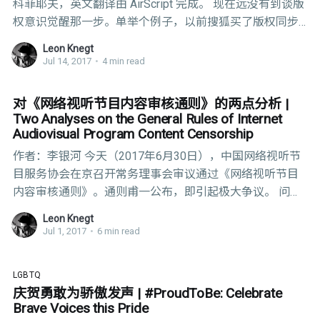
科菲耶夫，英文翻译由 AirScript 完成。 现在远没有到谈版
权意识觉醒那一步。单举个例子，以前搜狐买了版权同步
更新的 Fargo S1，当时看的时候是完整版。过段日子再去
Leon Knegt
看，第一集里 Lester 用锤子杀妻的镜头全部剪掉了，非常
Jul 14, 2017
•
4 min read
生硬，后头几集里没有露点的激情戏也被全部剪掉，非常
生硬。但凡是有跟血腥和性相关的镜头全部都剪掉了，非
对《网络视听节目内容审核通则》的两点分析 |
常生硬。一个国家，影视作品没有分级制度，不尊重作品
Two Analyses on the General Rules of Internet
的创作，不尊重观众，一律把所有人当成8岁儿童来对待，
Audiovisual Program Content Censorship
客观一点说话，我不知道这件事情适不适合发生在2017
作者：李银河 今天（2017年6月30日），中国网络视听节
年。 现在各大视频门户也有买了版权的欧美影视作品可以
目服务协会在京召开常务理事会审议通过《网络视听节目
观看，没错的。但如果你真的是在讨论版权，能不能告诉
内容审核通则》。通则甫一公布，即引起极大争议。 问题
大家，真正的界限在哪，我们要通过什么途径观看其他正
集中在通则第六节“渲染淫秽色情和庸俗低级趣味”，禁止表
版电影？大家都去CC买碟吗？国内大部分的观众，现在能
Leon Knegt
现的内容包括以下九类： 1．具体展现卖淫、嫖娼、淫
Jul 1, 2017
•
6 min read
用美区 iTunes 吗？足够全面的，能够让我们购买正版影视
乱、强奸、自慰等情节； 2．表现和展示非正常的性关
的网站，现在有吗？人们的观赏需求，能被正常地满足
系、性行为，如乱伦、同性恋、性变态、性侵犯、性虐待
吗？不能，没有，
LGBTQ
及性暴力等； 3．展示和宣扬不健康的婚恋观和婚恋状
庆贺勇敢为骄傲发声 | #ProudToBe: Celebrate
态，如婚外恋、一夜情、性自由、换妻等； 4．较长时间
Brave Voices this Pride
或较多给人以感官刺激的床上镜头、接吻、爱抚、淋浴，