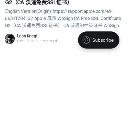
G2（CA 沃通免费SSL证书）
English Version(Origin): https://support.apple.com/en-
us/HT204132 Apple 屏蔽 WoSign CA Free SSL Certificate
G2（CA 沃通免费SSL证书） CA 沃通的中级证书 WoSign
CA Free SSL Certificate G2 目前在发放证书过程中遇到了
Leon Knegt
许多控制权验证的问题。尽管在 Apple 的根证书信任列表
Oct 1, 2016
•
1 min read
中没有沃通根证书，但是其与 StartCom 和 Comodo 建立了
交叉签名的关系。鉴于这些发现，我们在即将到来的安全
里约奥运
更新中将采取措施来保护我们用户的安全。Apple 的产品
里约奥运会中的五对伙伴求婚 让我们为之祝福吧
将不再信任 WoSign CA Free SSL Certificate G2 颁发的证
5 marriage proposals at the Rio Olympics that have set our
书。 为避免影响现有的沃通证书持有者，我们将会给他们
hearts racing 原文发表时间：2016 年 8 月 18 日下午 7:55
一段时间以过渡到那些受信任的 CA
ENGLISH version follows Chinese translation. 在奥运会中
使大家疯狂的不仅仅是谁得了多少奖牌，还有今年这一对
Leon Knegt
对小伙伴们的求婚。 运动员们在奥运季相爱，但绝不仅限
Aug 22, 2016
•
7 min read
于此。 (Source: Themba Hadebe/AP) 里约 2016 奥运会到
目前都挺不错的，参赛运动员们充满活力和激情。在引人
里约奥运
注目的新闻报道中 —— Michael Phelps（菲尔普斯）打破