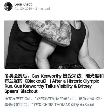
源。yum install -y epel-release如果出现缺少 Code 提示，
Leon Knegt
可以： sudo rpm –import /etc/pki/rpm-gpg/RPM-GPG-
Apr 20, 2018
•
2 min read
KEY-EPEL-7安装完成之后，通过下列命令查看是否成功
yum repolist2. 安装 Nux-Dextop 源 导入一个 Code sudo
rpm –import http://li.nux.ro/download/
冬奥会赛后，Gus Kenworthy 接受采访：曝光度和
布兰妮的《Blackout》 | After a Historic Olympic
Run, Gus Kenworthy Talks Visibility & Britney
Spears' Blackout
原文发布在 Out。 “能够站在奥运的舞台上，能够骄傲出柜
是最棒的事情。” 作者 CHRIS THOMAS 翻译 AirScript