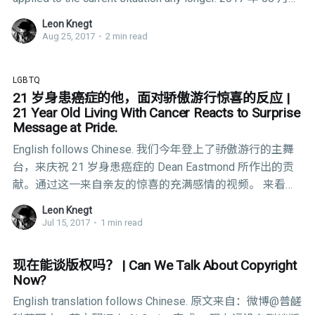
25 日，中华人民共和国互联网信息办公室正式发布《互联
Leon Knegt
网跟帖评论服务管理规定》。 其中： 第五条： （一）按
Aug 25, 2017
•
2 min read
照“后台实名、前台自愿”原则，对注册用户进行真实身份信
息认证，不得向未认证真实身份信息的用户提供跟帖评论
LGBTQ
服务。 我们无法在满足本站本站隐私条款（摘选如下）并
21 岁身患癌症的他，面对骄傲游行惊喜的反应 |
且遵守中国大陆相关法律的情况下继续提供此服务： 我们
21 Year Old Living With Cancer Reacts to Surprise
不会向您索取任何个人信息，您在 AirScript 网站上的一切
Message at Pride.
内容完全是匿名的，并且我们会保障您在访问本站时的信
English follows Chinese. 我们今年登上了骄傲游行的主舞
息安全。 为继续保证您在使用 AirScript 网站过程中的匿名
台，来庆祝 21 岁身患癌症的 Dean Eastmond 所作出的贡
性，我们不会对用户采取评论实名以及审查的措施。因此
献。通过这一来自亲友的惊喜的充满感情的视频。 来看看
我们会在该规定正式生效之前彻底关闭中国大陆地区的评
他的反应…… 原视频来自：
论服务。 On
Leon Knegt
https://www.youtube.com/watch?v=6g5XTqM37fc 中文视
Jul 15, 2017
•
1 min read
频由我翻译： 微博：
http://weibo.com/2694807082/Fcv2M51t2 B 站：
现在能谈版权吗？ | Can We Talk About Copyright
http://www.bilibili.com/video/av12222349/ We took over
Now?
#Pride mainstage this year - to celebrate the
English translation follows Chinese. 原文来自：微博@普鹾
achievements of 21 year