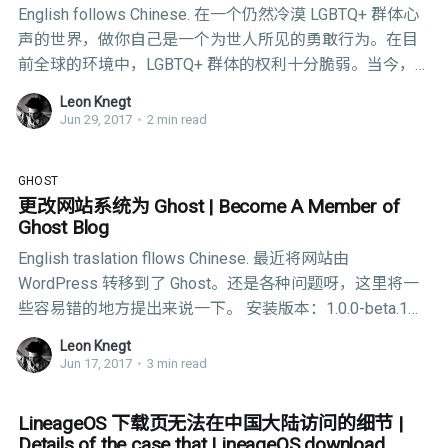
English follows Chinese. 在一个仍然冷漠 LGBTQ+ 群体心
及类似的与性行为有关的间接表现或暗示； 5．有明显的
声的世界，做你自己是一个为世人所见的勇敢行为。在目
性挑逗、性骚扰、性侮辱或类似效果的画面、台词、音乐
前全球的环境中，LGBTQ+ 群体的权利十分脆弱。当今，
及音效等； 6．展示男女性器官，或仅用肢体掩盖或用很
我们更需发出我们的声音，让我们的故事能得到分享和他
小的遮盖物掩盖人体等隐秘部位及衣着过分暴露等； 7．
Leon Knegt
人的倾听。 一个包容、充满活力并且不断扩张的 LGBTQ+
含有未成年人不宜接受的涉性画面、台词、音乐、
Jun 29, 2017
•
2 min read
群体已成了自 YouTube 成立以来不可或缺的一部分。我们
也很高兴能和这一群坚信保持真我，爱自己所爱的人站在
GHOST
一起。所以我们想告诉这些使 YouTube 更加多彩，多元
更改网站系统为 Ghost | Become A Member of
化，包容的人们，与你们在一起我们很骄傲 (#ProudToBe)
Ghost Blog
。 YouTube Creators for Change （“为改变而创造”计划）
English traslation fllows Chinese. 最近将网站由
很高兴宣布 #ProudToBe（骄傲于世）项目，这是我们的
WordPress 转移到了 Ghost。还是各种问题呀，这里将一
第五个年度骄傲运动。Creators for Change 是一项全球性
些容易错的地方提出来说一下。 安装版本：1.0.0-beta.1，
的计划，旨在扩大那些利用自己的 (YouTube) 频道来解决
也就是第一个 Beta 版。 域名设置。 Nginx 下的 conf 配
困难社会问题的楷模们的声音。通过打击仇恨言论，打击
Leon Knegt
置： location ^~ / { proxy_set_header X-Forwarded-For
仇外心理和极端主义，来简单得表达对他人更大的宽容和
Jun 17, 2017
•
3 min read
$proxy_add_x_forwarded_for; proxy_set_header Host
同情，这些创造者正在他们全球的粉丝之间带动产生积极
$http_host; proxy_set_header X-Forwarded-Proto
的社会变化。
LineageOS 下载页无法在中国大陆访问的细节 |
$scheme; proxy_pass http://127.0.0.
Details of the case that LineageOS download