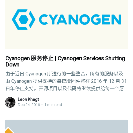
险所开启的事业。虽然我们将要重组和重建我们的服务设
施，但是继续进行 CM 的开发意味着我们将要承担商标被
转卖的风险。这样的话，所有带着“Cyanogen”名字的产
品，都会有着耻辱。读着这篇文章的你一定清楚 CM 产品
和 CyngnOS 是两个完全不同的概念。目前很多 Cyngn
Cyanogen 服务停止 | Cyanogen Services Shutting
Down
由于近日 Cyanogen 所进行的一些整合，所有的服务以及
由 Cyanogen 提供支持的每夜版固件将在 2016 年 12 月 31
日年停止支持。开源项目以及代码将继续提供给每一个愿
意发展 CyanogenMod 的人。 As part of the ongoing
Leon Knegt
consolidation of Cyanogen, all services and Cyanogen-
Dec 24, 2016
•
1 min read
supported nightly builds will be discontinued no later than
12/31/16. The open source project and source code will
remain available for anyone