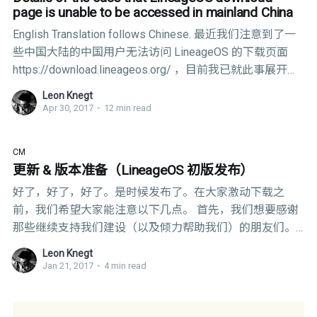
page is unable to be accessed in mainland China
English Translation follows Chinese. 最近我们注意到了一
些中国大陆的中国用户无法访问 LineageOS 的下载页面
https://download.lineageos.org/ ，目前我已就此事展开调
查。 目前，我正在联系各关联方。具体细节将在此页公
Leon Knegt
布。 Linode: 回复如下（有删减，原文请见下方的英文翻
Apr 30, 2017
•
12 min read
译）： 我至少可以向您确认，我们对任何类型的网站和数
据中心都不进行任何类型的过滤。我们是一个不干涉的基
CM
础设施提供商，所以除非有法律强制要求，我们一般不参
更新 & 版本准备（LineageOS 初版发布）
与监管内容或网站。 从中国到世界其他地区，听到有关连
好了，好了，好了。是时候发布了。在大家激动下载之
通性问题的消息并不罕见。 虽然我不能确定，你所提供的
前，我们希望大家能注意以下几点。 首先，我们想要感谢
第一条 MTR 信息显示你已经连接到了网关路由，但是接受
那些继续支持我们建设（以及倾力帮助我们）的朋友们。
的 Linode 可能丢掉了这些请求： 14 307 ms * 309 ms
感谢你们，我们所有的服务器目前已开始正常运行，各位
173.230.159.7 正在联系 LineageOS 初步判断，IP 被墙
Leon Knegt
可以在我们的状态页面查看。 此外，我们的 下载页面， 安
掉。可能原理：单向拦截目标 IP
Jan 21, 2017
•
4 min read
装统计（对，目前已经有了超五万的非官方 ROM 安装量）
和 Wiki 都已上线。值得一提的是，这三个页面，还有
Lineage 博客都是开源的。你可以通过我们的 Gerrit