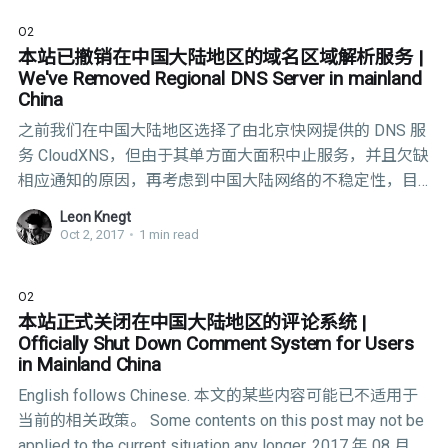
互联网络发展状况统计报告》中，主要骨干网络国际出口
O2
带宽数如下图： 参考数据来自：中国互联网络信息中心
本站已撤销在中国大陆地区的域名区域解析服务 |
According to following data, the international exporting
We've Removed Regional DNS Server in mainland
bandwidth of China Telecom (CT) and China Unicom (CU)
China
has dropped significantly. Comparing to the
之前我们在中国大陆地区选择了由北京快网提供的 DNS 服
务 CloudXNS，但由于其单方面大面积中止服务，并且欠缺
相应通知的原因，再考虑到中国大陆网络的不稳定性，目
前我们已经撤销在中国大陆地区的域名区域解析服务（ap-
Leon Knegt
east-cn.compute.airscr.com）。具体故障情况可访问：
Oct 2, 2017
•
1 min read
https://status.airscr.com/779028334 现在我们已经讲该服
务托管于由 AWS Route 53 提供的全球域名区域解析服务
O2
(g-dns.compute.airscr.com)。 Previously, we set up
本站正式关闭在中国大陆地区的评论系统 |
regional DNS server in mainland China powered by
Officially Shut Down Comment System for Users
FastWeb (Beijing). However, they terminated our service
in Mainland China
without any notification. In
English follows Chinese. 本文的某些内容可能已不适用于
当前的相关政策。 Some contents on this post may not be
applied to the current situation any longer. 2017 年 08 月