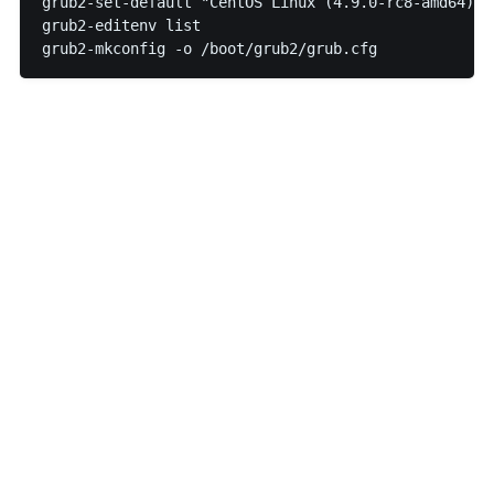
grub2-set-default "CentOS Linux (4.9.0-rc8-amd64) 7 
grub2-editenv list
