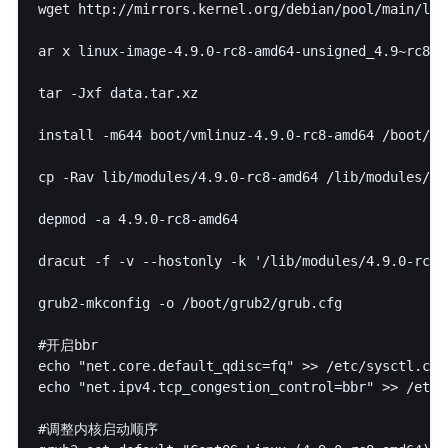
wget http://mirrors.kernel.org/debian/pool/main/l/l
ar x linux-image-4.9.0-rc8-amd64-unsigned_4.9~rc8-1~
tar -Jxf data.tar.xz

install -m644 boot/vmlinuz-4.9.0-rc8-amd64 /boot/vm
cp -Rav lib/modules/4.9.0-rc8-amd64 /lib/modules/

depmod -a 4.9.0-rc8-amd64

dracut -f -v --hostonly -k '/lib/modules/4.9.0-rc8-
grub2-mkconfig -o /boot/grub2/grub.cfg

#开启bbr

echo "net.core.default_qdisc=fq" >> /etc/sysctl.conf
echo "net.ipv4.tcp_congestion_control=bbr" >> /etc/s
#调整内核启动顺序
