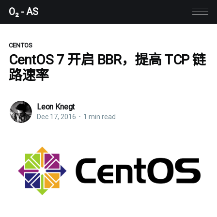
O₂ - AS
CENTOS
CentOS 7 开启 BBR，提高 TCP 链
路速率
Leon Knegt
Dec 17, 2016
•
1 min read