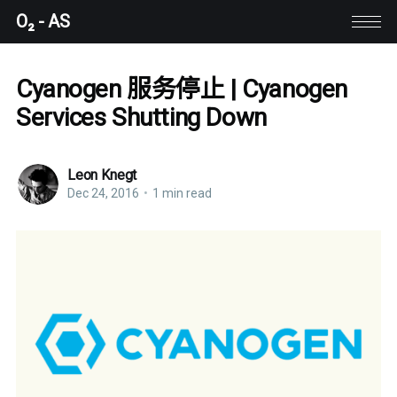
O₂ - AS
Cyanogen 服务停止 | Cyanogen
Services Shutting Down
Leon Knegt
Dec 24, 2016
•
1 min read